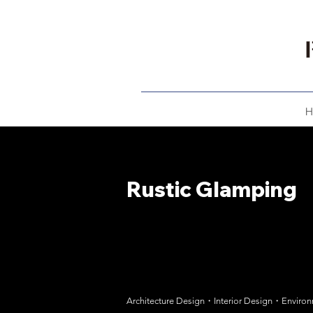
H
Rustic Glamping
Architecture Design・Interior Design・Enviro