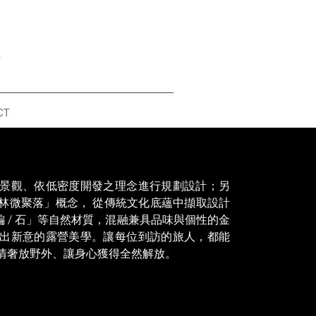
CT
景觀、依低密度開發之理念進行規劃設計；另
林微聚落」概念， 從傳統文化底蘊中擷取設計
藤編 / 石」等自然材質，混融兼具品味與個性的金
出新意的露營美學。讓每位到訪的旅人，都能
情奢放野外、讓身心獲得全然解放。