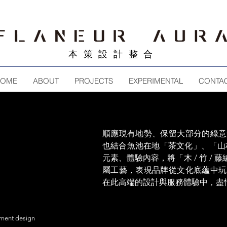
​本策設計整合
OME
ABOUT
PROJECTS
EXPERIMENTAL
CONTA
順應現有地勢、保留大部分的綠意
也結合魚池在地「茶文化」、「山
元素、體驗內容，將「木 / 竹 / 
屬工藝，表現品牌從文化底蘊中玩
在此高端的設計與服務體驗中，盡
nment design